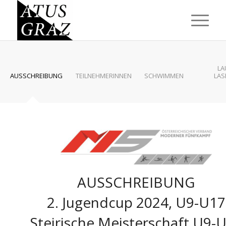
LA
AUSSCHREIBUNG
TEILNEHMERINNEN
SCHWIMMEN
LAS
AUSSCHREIBUNG
2. Jugendcup 2024, U9-U17
Steirische Meisterschaft U9-