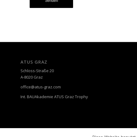
ATUS GRAZ
Schloss-Straße 20
A-8020 Graz
office@atus-graz.com
Int. BAUAkademie ATUS Graz Trophy