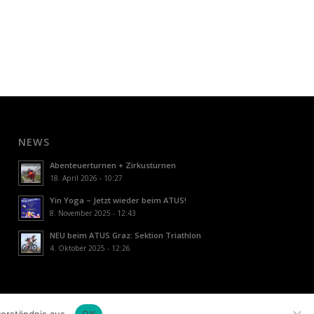
NEWS
Abenteuerturnen + Zirkusturnen
18. April 2026 - 10:27
Yin Yoga – Jetzt wieder beim ATUS!
8. November 2025 - 12:43
NEU beim ATUS Graz: Sektion Triathlon
4. Oktober 2025 - 12:26