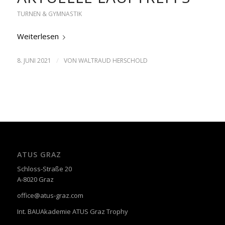
TURNEN & GYMNASTIK
Weiterlesen
/
8. JUNI 2021
VON
WALTRAUD HERSCHOLD
ATUS GRAZ
Schloss-Straße 20
A-8020 Graz
office@atus-graz.com
Int. BAUAkademie ATUS Graz Trophy