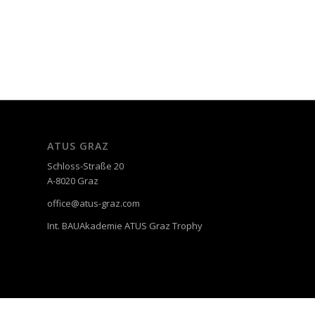
ATUS GRAZ
Schloss-Straße 20
A-8020 Graz
office@atus-graz.com
Int. BAUAkademie ATUS Graz Trophy