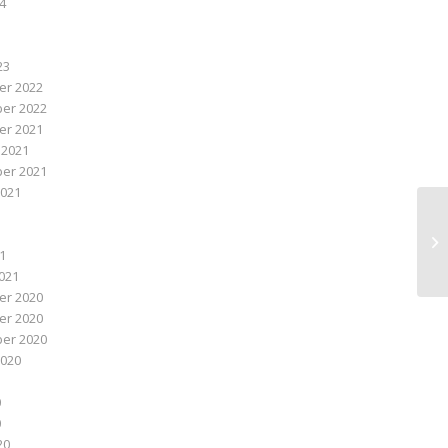
24
3
23
r 2022
er 2022
r 2021
 2021
er 2021
2021
1
1
21
021
r 2020
r 2020
er 2020
2020
0
0
20