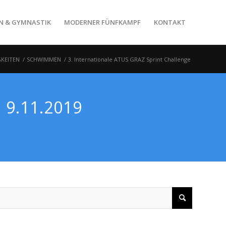
N & GYMNASTIK
MODERNER FÜNFKAMPF
KONTAKT
GKEITEN
/
SCHWIMMEN
/
3. Internationale ATUS GRAZ Sprint Challenge
 9.11.2019