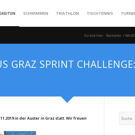
GKEITEN
SCHWIMMEN
TRIATHLON
TISCHTENNIS
TURNE
Du bist hier:
Startseite
/
NEUI
S GRAZ SPRINT CHALLENGE:
.2019 in der Auster in Graz statt. Wir freuen