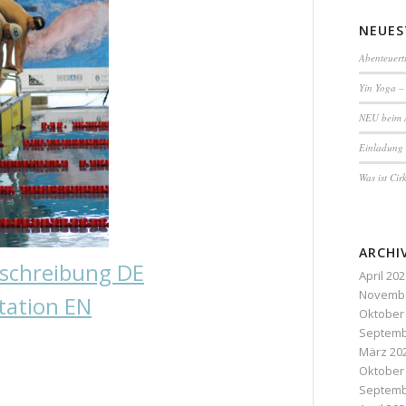
NEUES
Abenteuert
Yin Yoga –
NEU beim A
Einladung
Was ist Cir
ARCHI
schreibung DE
April 20
Novembe
tation EN
Oktober
Septemb
März 20
Oktober
Septemb