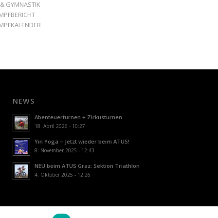
 & GYMNASTIK
MPFBERICHT
MPFKALENDER
NEWS
Abenteuerturnen + Zirkusturnen
18. April 2026 - 10:27
Yin Yoga – Jetzt wieder beim ATUS!
8. November 2025 - 12:43
NEU beim ATUS Graz: Sektion Triathlon
4. Oktober 2025 - 12:26