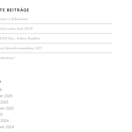
TE BEITRÄGE
urnen + Zirkusturnen
 Jetzt wieder beim ATUS!
TUS Graz: Sektion Triathlon
 zur Generalversammlung 2025
keltraining?
V
26
r 2025
 2025
er 2025
25
 2024
er 2024